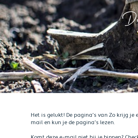
De 
Het is gelukt! De pagina’s van Zo krijg je
mail en kun je de pagina’s lezen.
Komt deze e-mail niet bij je binnen? Che