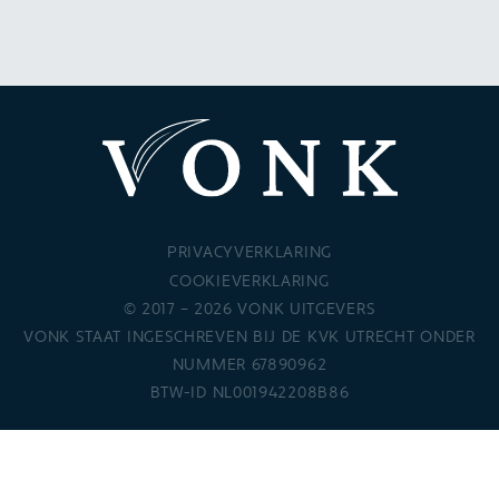
PRIVACYVERKLARING
COOKIEVERKLARING
© 2017 – 2026 VONK UITGEVERS
VONK STAAT INGESCHREVEN BIJ DE KVK UTRECHT ONDER
NUMMER 67890962
BTW-ID NL001942208B86