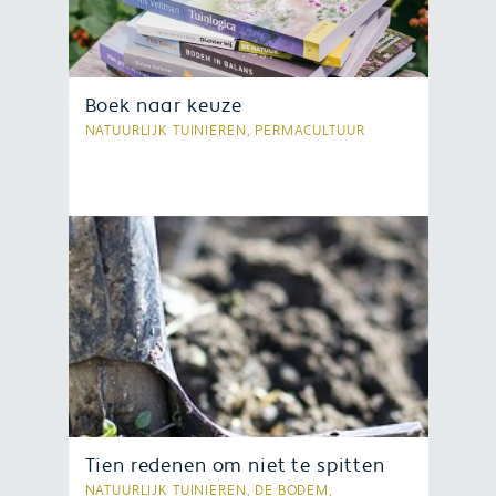
Boek naar keuze
NATUURLIJK TUINIEREN, PERMACULTUUR
Heb je onlangs een boek van Vonk
Uitgevers aangeschaft? Schrijf een
review en maak kans op een boek
naar keuze. Bekijk hier hoe je kans
maakt.
Tien redenen om niet te spitten
NATUURLIJK TUINIEREN, DE BODEM,