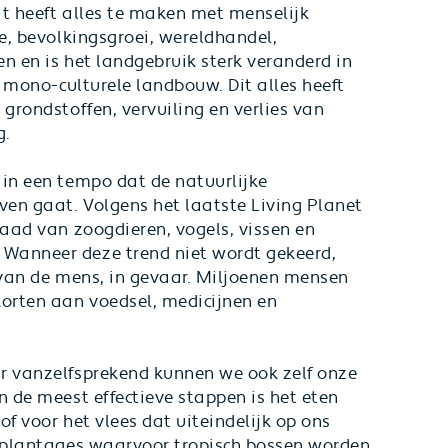
at heeft alles te maken met menselijk
ie, bevolkingsgroei, wereldhandel,
n en is het landgebruik sterk veranderd in
, mono-culturele landbouw. Dit alles heeft
 grondstoffen, vervuiling en verlies van
g.
 in een tempo dat de natuurlijke
ven gaat. Volgens het laatste
Living Planet
raad van zoogdieren, vogels, vissen en
Wanneer deze trend niet wordt gekeerd,
t van de mens, in gevaar. Miljoenen mensen
korten aan voedsel, medicijnen en
ar vanzelfsprekend kunnen we ook zelf onze
n de meest effectieve stappen is het eten
f voor het vlees dat uiteindelijk op ons
n plantages waarvoor tropisch bossen worden