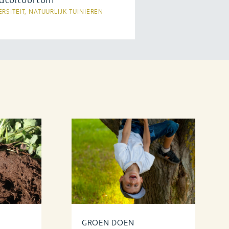
acultuurtuin
ERSITEIT, NATUURLIJK TUINIEREN
rvakantie: wat doet een
acultuur moestuin zonder
 Midden in de zomer, als de
volop floreert, vertrekt Vera
drie weken met vakantie. In
olste vertrouwen dat die er bij
terugkomst prima bij zal staan.
ns de afwezigheid wordt er
lijks gewied of water gegeven.
ermacultuurprincipes worden
ooi op de ... Zomervakantie
en permacultuurtuin
GROEN DOEN