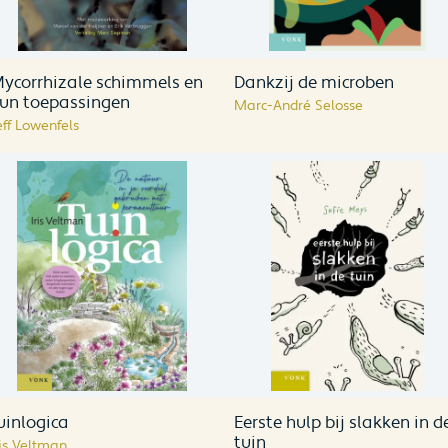
ycorrhizale schimmels en
Dankzij de microben
un toepassingen
Marc-André Selosse
eff Lowenfels
uinlogica
Eerste hulp bij slakken in d
tuin
ris Veltman