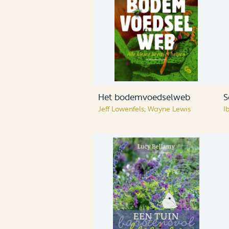
Het bodemvoedselweb
S
Jeff Lowenfels; Wayne Lewis
I