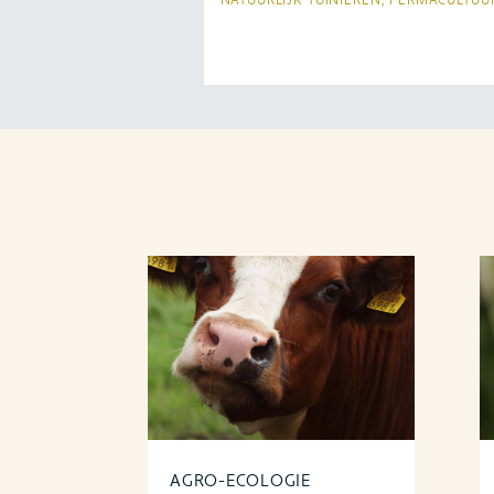
NATUURLIJK TUINIEREN, PERMACULTUU
Heb je onlangs een boek van V
Uitgevers aangeschaft? Schrijf
review en maak kans op een b
naar keuze. Bekijk hier hoe je
maakt.
AGRO-ECOLOGIE