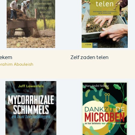
ekem
Zelf zaden telen
brahim Abouleish