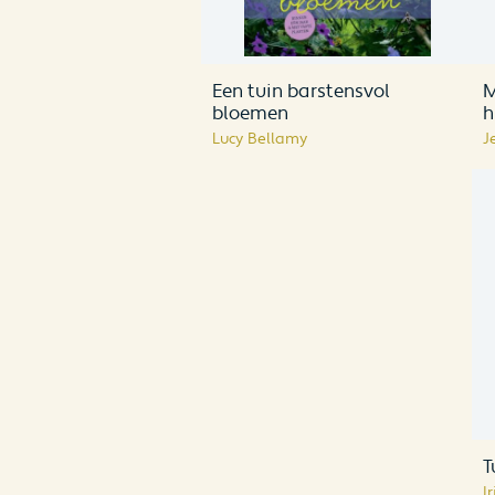
Een tuin barstensvol
M
bloemen
h
Lucy Bellamy
J
T
I