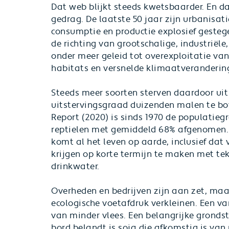
Dat web blijkt steeds kwetsbaarder. En d
gedrag. De laatste 50 jaar zijn urbanisat
consumptie en productie explosief gestege
de richting van grootschalige, industriële
onder meer geleid tot overexploitatie van
habitats en versnelde klimaatveranderin
Steeds meer soorten sterven daardoor uit
uitstervingsgraad duizenden malen te bo
Report (2020)
is sinds 1970 de populatieg
reptielen met gemiddeld 68% afgenomen. 
komt al het leven op aarde, inclusief da
krijgen op korte termijn te maken met te
drinkwater.
Overheden en bedrijven zijn aan zet, ma
ecologische voetafdruk verkleinen. Een va
van minder vlees. Een belangrijke grondsto
bord belandt is soja die afkomstig is va