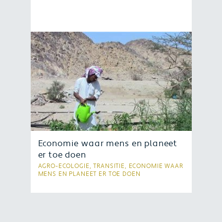
Heb je onlangs een boek van Vonk
Uitgevers aangeschaft? Schrijf een
review en maak kans op een boek
naar keuze. Bekijk hier hoe je kans
maakt.
Economie waar mens en planeet
er toe doen
AGRO-ECOLOGIE, TRANSITIE, ECONOMIE WAAR
MENS EN PLANEET ER TOE DOEN
Op verschillende plekken op de
wereld geven mensen vorm aan een