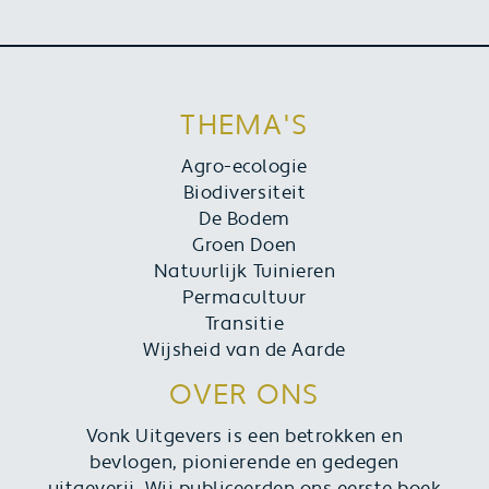
economie die de draagkracht van de
aarde respecteert en menselijke
waardigheid, welvaart & welzijn
vooropstelt.
THEMA'S
Agro-ecologie
Biodiversiteit
De Bodem
Groen Doen
Natuurlijk Tuinieren
Permacultuur
Transitie
Wijsheid van de Aarde
OVER ONS
Vonk Uitgevers is een betrokken en
bevlogen, pionierende en gedegen