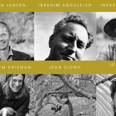
AN JANSEN
IBRAHIM ABOULEISH
INEK
J
EM ERISMAN
JEAN GIONO