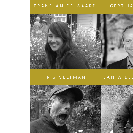
FRANSJAN DE WAARD
GERT J
IRIS VELTMAN
JAN WILL