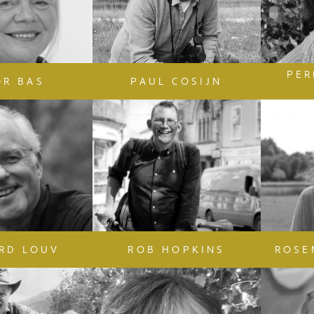
PER
R BAS
PAUL COSIJN
RD LOUV
ROB HOPKINS
ROSE