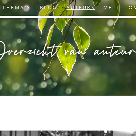
THEMA’S
BLOG
AUTEURS
VELT
O
verzicht van auteu