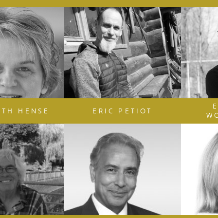
ETH HENSE
ERIC PETIOT
W