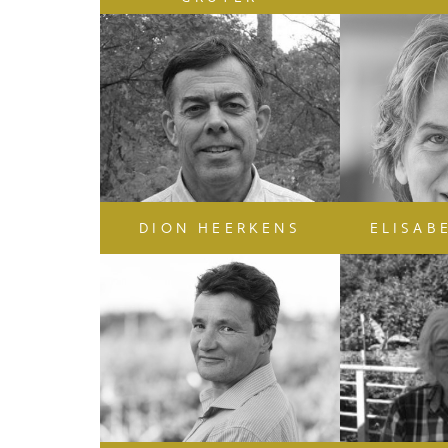
DION HEERKENS
ELISAB