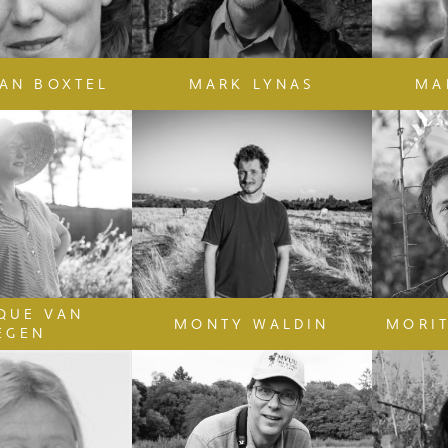
AN BOXTEL
MARK LYNAS
MA
QUE VAN
MONTY WALDIN
MORI
EGEN