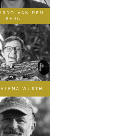
ARDO VAN DEN
BERG
ALENA WURTH