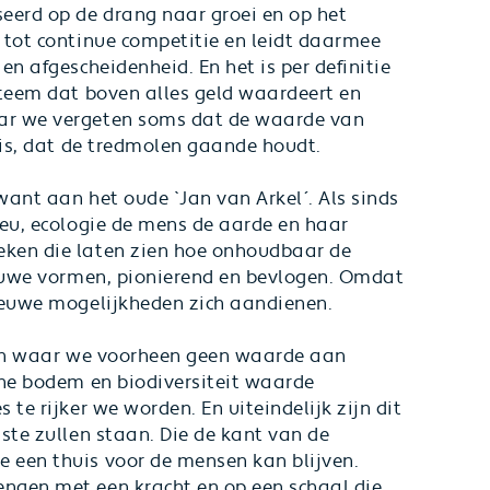
eerd op de drang naar groei en op het
 tot continue competitie en leidt daarmee
en afgescheidenheid. En het is per definitie
steem dat boven alles geld waardeert en
ar we vergeten soms dat de waarde van
 is, dat de tredmolen gaande houdt.
ant aan het oude `Jan van Arkel´. Als sinds
ieu, ecologie de mens de aarde en haar
eken die laten zien hoe onhoudbaar de
ieuwe vormen, pionierend en bevlogen. Omdat
ieuwe mogelijkheden zich aandienen.
zien waar we voorheen geen waarde aan
one bodem en biodiversiteit waarde
te rijker we worden. En uiteindelijk zijn dit
ste zullen staan. Die de kant van de
 een thuis voor de mensen kan blijven.
ngen met een kracht en op een schaal die