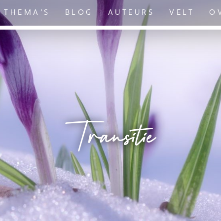
THEMA’S
BLOG
AUTEURS
VELT
O
Transitie