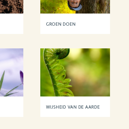
versiteit is niet alleen een
aal ... Duurzame landbouw en
ije markt
GROEN DOEN
WIJSHEID VAN DE AARDE