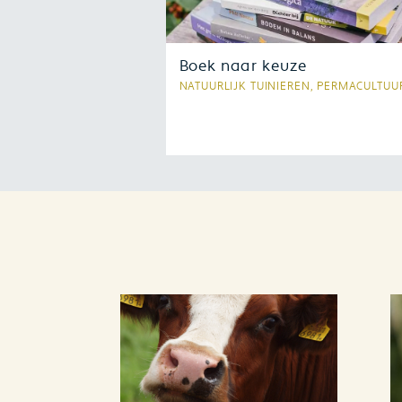
Boek naar keuze
NATUURLIJK TUINIEREN, PERMACULTUU
Heb je onlangs een boek van V
Uitgevers aangeschaft? Schrijf
review en maak kans op een b
naar keuze. Bekijk hier hoe je
maakt.