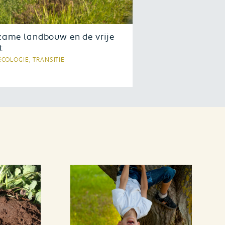
zame landbouw en de vrije
t
COLOGIE, TRANSITIE
nkort verschijnt het boek
zame landbouw en de vrije
. Daar zit een spanningsveld
n. En, spoiler, zolang we onze
ysteemdiensten niet
sconteren in de prijs
rdoor de boeren hun land en
odiversiteit kunnen
orgen) en niet inbedden in
samenleving, zal de natuur het
d verliezen. Altijd!