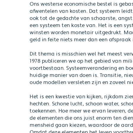
Ons westerse economische bestel is gebas
afwentelen van kosten. Dat systeem leidt
ook tot de gedachte van schaarste, angst 
een systeem ten koste van. Het is een sy
winsten worden monetair uitgedrukt. Ma
geld in feite niets meer dan een afspraak
Dit thema is misschien wel het meest verw
1978 publiceren we op het gebied van mil
voortbestaan. Systeemverandering en bo
huidige manier van doen is. Transitie, n
oude modellen versleten zijn en zoveel n
Het is een kwestie van kijken, rijkdom 
hechten. Schone lucht, schoon water, sch
toekennen. Hoe meer we ervan leveren, des 
de elementen die ons juist enorm ten dien
mensheid gaan kiezen, waardoor de aarde
Omdat deze elementen het leven voortbre