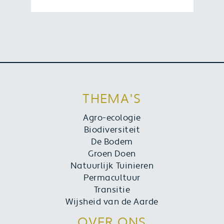
Heb je onlangs een boek van Vonk
Uitgevers aangeschaft? Schrijf een
review en maak kans op een boek
naar keuze. Bekijk hier hoe je kans
maakt.
THEMA'S
Agro-ecologie
Biodiversiteit
De Bodem
Groen Doen
Natuurlijk Tuinieren
Permacultuur
Transitie
Wijsheid van de Aarde
OVER ONS