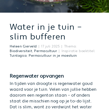
Water in je tuin –
slim bufferen
Heleen Gierveld
17 juli 2025
Thema:
Biodiversiteit
,
Permacultuur
Inspiratie boektitel:
Tuinlogica
,
Permacultuur in je moestuin
Regenwater opvangen
In tijden van droogte is regenwater goud
waard voor je tuin. Velen van jullie hebben
daarom een regenton staan – of anders
staat die misschien nog op je to-do lijst.
Dat is slim, want zo verdwijnt het water