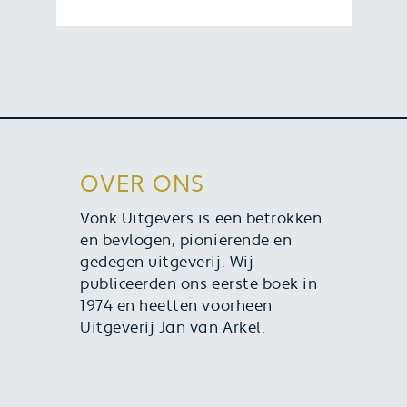
Heb je onlangs een boek van Vonk
Uitgevers aangeschaft? Schrijf een
review en maak kans op een boek
naar keuze. Bekijk hier hoe je kans
maakt.
OVER ONS
Vonk Uitgevers is een betrokken
en bevlogen, pionierende en
gedegen uitgeverij. Wij
publiceerden ons eerste boek in
1974 en heetten voorheen
Uitgeverij Jan van Arkel.