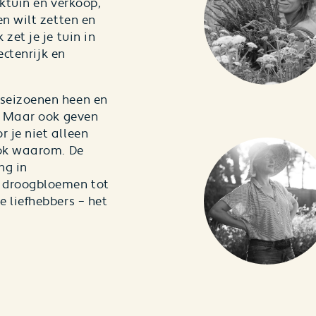
uktuin en verkoop,
en wilt zetten en
zet je je tuin in
ectenrijk en
 seizoenen heen en
n. Maar ook geven
 je niet alleen
ook waarom. De
ng in
, droogbloemen tot
e liefhebbers – het