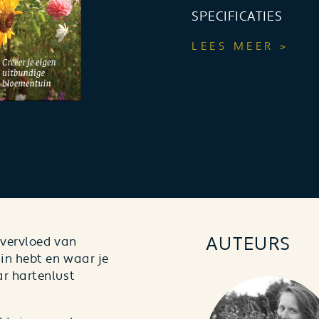
SPECIFICATIES
LEES MEER >
AUTEURS
overvloed van
uin hebt en waar je
ar hartenlust