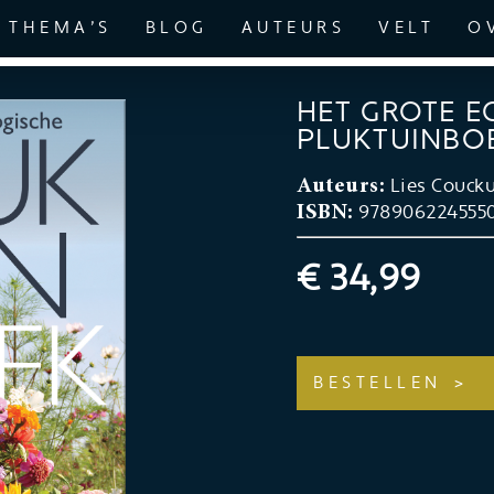
THEMA’S
BLOG
AUTEURS
VELT
O
HET GROTE E
PLUKTUINBO
Lies Couck
Auteurs:
978906224555
ISBN:
€ 34,99
BESTELLEN