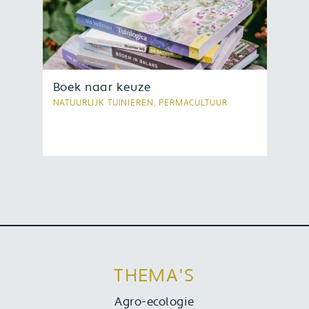
Boek naar keuze
NATUURLIJK TUINIEREN, PERMACULTUUR
Heb je onlangs een boek van Vonk
Uitgevers aangeschaft? Schrijf een
review en maak kans op een boek
naar keuze. Bekijk hier hoe je kans
maakt.
THEMA'S
Agro-ecologie