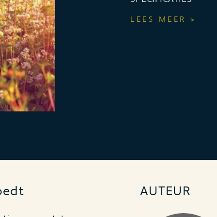
LEES MEER >
oedt
AUTEUR