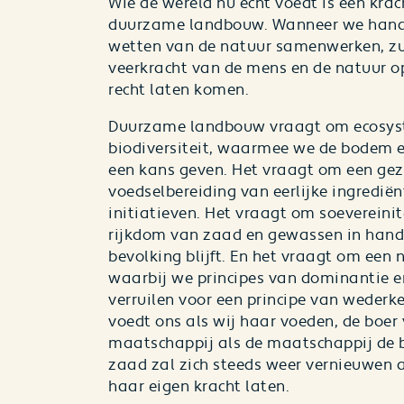
Wie de wereld nu echt voedt
is een krac
duurzame landbouw. Wanneer we hand
wetten van de natuur samenwerken, zu
veerkracht van de mens en de natuur o
recht laten komen.
Duurzame landbouw vraagt om ecosys
biodiversiteit, waarmee we de bodem e
een kans geven. Het vraagt om een ge
voedselbereiding van eerlijke ingrediën
initiatieven. Het vraagt om soevereinit
rijkdom van zaad en gewassen in hand
bevolking blijft. En het vraagt om een
waarbij we principes van dominantie e
verruilen voor een principe van wederk
voedt ons als wij haar voeden, de boer
maatschappij als de maatschappij de b
zaad zal zich steeds weer vernieuwen a
haar eigen kracht laten.