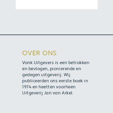
Heb je onlangs een boek van Vonk
Uitgevers aangeschaft? Schrijf een
review en maak kans op een boek
naar keuze. Bekijk hier hoe je kans
maakt.
OVER ONS
Vonk Uitgevers is een betrokken
en bevlogen, pionierende en
gedegen uitgeverij. Wij
publiceerden ons eerste boek in
1974 en heetten voorheen
Uitgeverij Jan van Arkel.