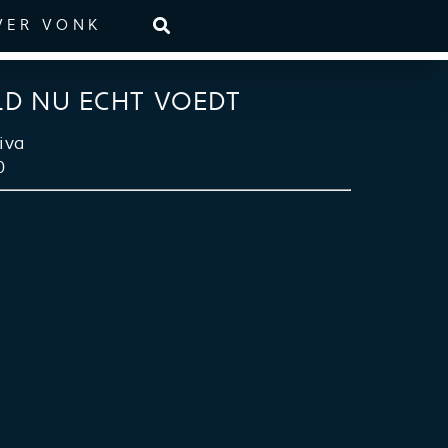
VER VONK
LD NU ECHT VOEDT
iva
0