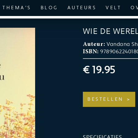
THEMA’S
BLOG
AUTEURS
VELT
O
WIE DE WERE
Vandana Sh
Auteur:
978906224018
ISBN:
€ 19.95
BESTELLEN
SPECIFICATIES