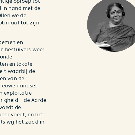
htige oproep tot
 in hand met de
llen we de
ptimaal tot zijn
temen en
n bestuivers weer
zonde
ten en lokale
eit waarbij de
en van de
 nieuwe mindset,
n exploitatie
erigheid – de Aarde
 voedt de
oer voedt, en het
ls wij het zaad in