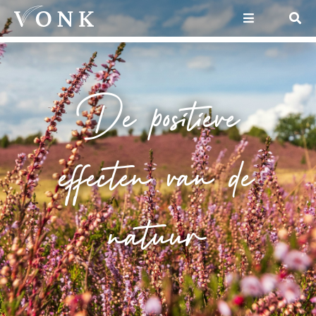
De positieve
effecten van de
natuur