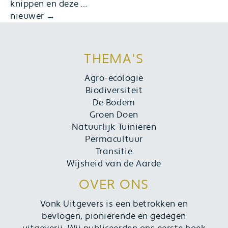
Brandnetelgier
knippen en deze
…
Berichtennavigatie
en
nieuwer
→
andere
plantenextracten
voor
THEMA'S
je
tuin
Agro-ecologie
Biodiversiteit
De Bodem
Groen Doen
Natuurlijk Tuinieren
Permacultuur
Transitie
Wijsheid van de Aarde
OVER ONS
Vonk Uitgevers is een betrokken en
bevlogen, pionierende en gedegen