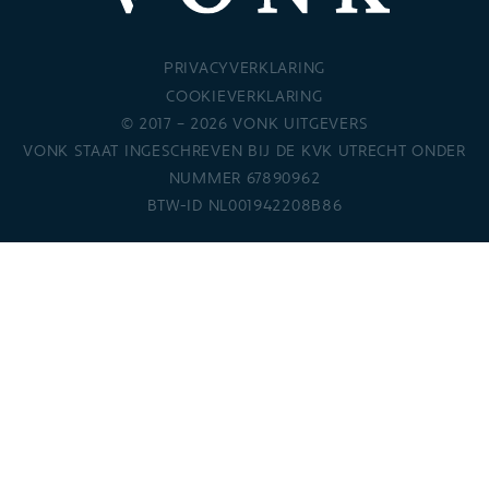
PRIVACYVERKLARING
COOKIEVERKLARING
© 2017 – 2026 VONK UITGEVERS
VONK STAAT INGESCHREVEN BIJ DE KVK UTRECHT ONDER
NUMMER 67890962
BTW-ID NL001942208B86