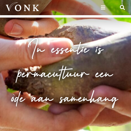
In essentie is
permacultuur een
ode aan samenhang