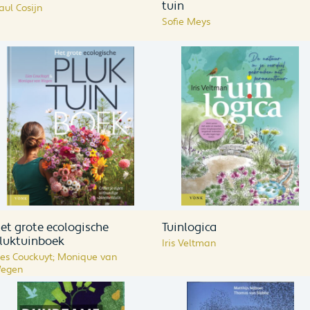
tuin
aul Cosijn
Sofie Meys
et grote ecologische
Tuinlogica
luktuinboek
Iris Veltman
ies Couckuyt; Monique van
egen