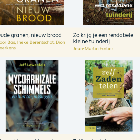
ude granen, nieuw brood
Zo krijg je een rendabele
kleine tuinderij
oor Bas; Ineke Berentschot; Dion
eerkens
Jean-Martin Fortier