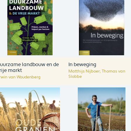
uurzame landbouw en de
In beweging
rije markt
Matthijs Nijboer; Thomas van
Slobbe
rwin van Woudenberg