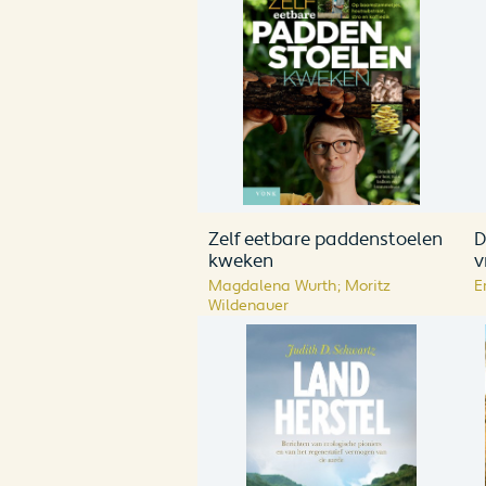
Zelf eetbare paddenstoelen
D
kweken
v
Magdalena Wurth; Moritz
E
Wildenauer