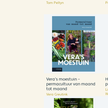
Tom Peltyn
P
Vera’s moestuin –
H
permacultuur van maand
p
tot maand
L
W
Vera Greutink