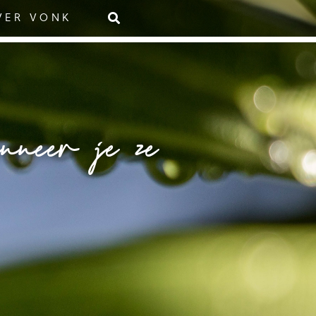
VER VONK
anneer je ze