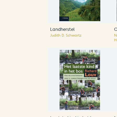
Landherstel
O
Judith D. Schwartz
N
H