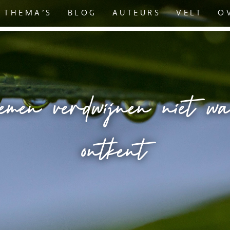
THEMA’S
BLOG
AUTEURS
VELT
O
emen verdwijnen niet w
ontkent